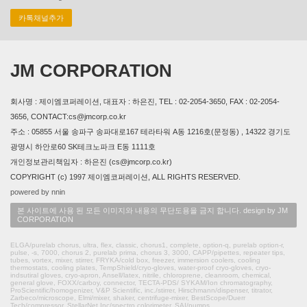
카톡채널추가
JM CORPORATION
회사명 : 제이엠코퍼레이션, 대표자 : 하은진, TEL : 02-2054-3650, FAX : 02-2054-
3656, CONTACT:cs@jmcorp.co.kr
주소 : 05855 서울 송파구 송파대로167 테라타워 A동 1216호(문정동) , 14322 경기도
광명시 하안로60 SK테크노파크 E동 1111호
개인정보관리책임자 : 하은진 (cs@jmcorp.co.kr)
COPYRIGHT (c) 1997 제이엠코퍼레이션, ALL RIGHTS RESERVED.
powered by nnin
본 사이트에 사용 된 모든 이미지와 내용의 무단도용을 금지 합니다. design by JM
CORPORATION
ELGA/purelab chorus, ultra, flex, classic, chorus1, complete, option-q, purelab option-r,
pulse, -s, 7000, chorus 2, purelab prima, chorus 3, 3000, CAPP/pipettes, repeater tips,
tubes, vortex, mixer, stirrer, FRYKA/cold box, freezer, immersion coolers, cooling
thermostats, cooling plates, TempShield/cryo-gloves, water-proof cryo-gloves, cryo-
indsutiral gloves, cryo-apron, Ansell/latex, nitrile, chloroprene, cleanroom, chemical,
general glove, FOXX/carboy, connector, TECTA-PDS/ SYKAM/Ion chromatography,
ProScientific/homogenizer, V&P Scientific, inc./stirrer, Hirschmann/dispenser, titrator,
Zarbeco/microscope, Elmi/mixer, shaker, centrifuge-mixer, BestScope/Duerr
Tech/compressor, StellarNet Inc/spectro colorimeter, SAI/pumps