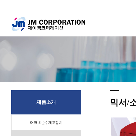
믹서/
제품소개
머크 초순수제조장치