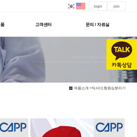
login
join
모품
고객센터
문의 / 자료실
We have created a awesome theme
Far far away,behind the word mountains, far from the countries
제품소개 >믹서/소형원심분리기