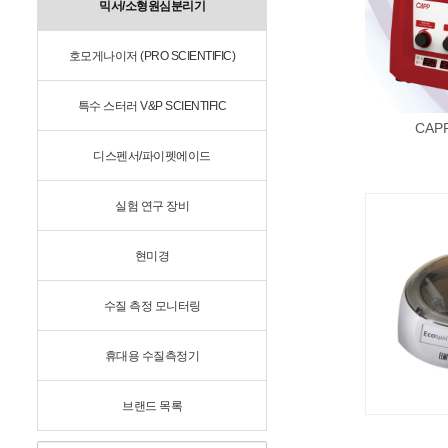
믹서/소형원심분리기
호모게나이저 (PRO SCIENTIFIC)
특수 스터러 V&P SCIENTIFIC
CAPP 
디스펜서/파이펫에이드
실험 연구 장비
현미경
수질 측정 모니터링
휴대용 수질측정기
브랜드 목록