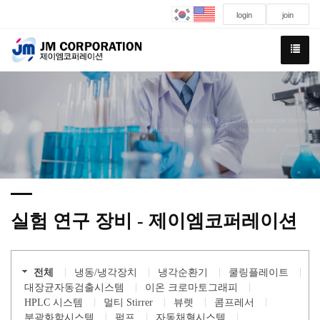
login
join
We have created a awesome theme
Far far away,behind the word mountains, far from the countries
실험 연구 장비 - 제이엠코퍼레이션
전체
냉동/냉각장치
냉각순환기
쿨링플레이트
대장균자동검출시스템
이온 크로마토그래피
HPLC 시스템
멀티 Stirrer
뷰렛
콤프레서
분광화학시스템
펌프
자동채혈시스템