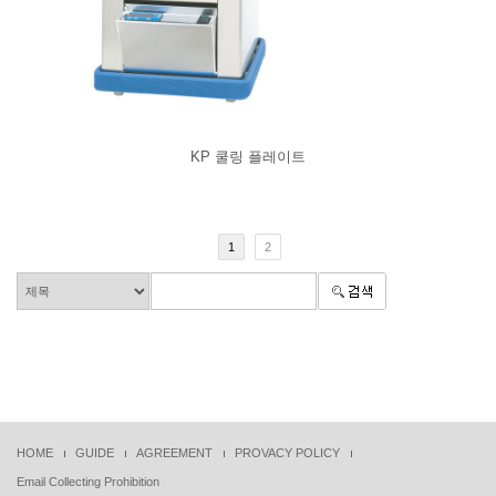
KP 쿨링 플레이트
1
2
HOME
GUIDE
AGREEMENT
PROVACY POLICY
Email Collecting Prohibition