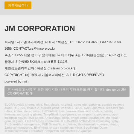
카톡채널추가
JM CORPORATION
회사명 : 제이엠코퍼레이션, 대표자 : 하은진, TEL : 02-2054-3650, FAX : 02-2054-
3656, CONTACT:cs@jmcorp.co.kr
주소 : 05855 서울 송파구 송파대로167 테라타워 A동 1216호(문정동) , 14322 경기도
광명시 하안로60 SK테크노파크 E동 1111호
개인정보관리책임자 : 하은진 (cs@jmcorp.co.kr)
COPYRIGHT (c) 1997 제이엠코퍼레이션, ALL RIGHTS RESERVED.
powered by nnin
본 사이트에 사용 된 모든 이미지와 내용의 무단도용을 금지 합니다. design by JM
CORPORATION
ELGA/purelab chorus, ultra, flex, classic, chorus1, complete, option-q, purelab option-r,
pulse, -s, 7000, chorus 2, purelab prima, chorus 3, 3000, CAPP/pipettes, repeater tips,
tubes, vortex, mixer, stirrer, FRYKA/cold box, freezer, immersion coolers, cooling
thermostats, cooling plates, TempShield/cryo-gloves, water-proof cryo-gloves, cryo-
indsutiral gloves, cryo-apron, Ansell/latex, nitrile, chloroprene, cleanroom, chemical,
general glove, FOXX/carboy, connector, TECTA-PDS/ SYKAM/Ion chromatography,
ProScientific/homogenizer, V&P Scientific, inc./stirrer, Hirschmann/dispenser, titrator,
Zarbeco/microscope, Elmi/mixer, shaker, centrifuge-mixer, BestScope/Duerr
Tech/compressor, StellarNet Inc/spectro colorimeter, SAI/pumps