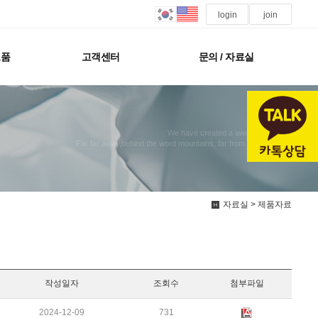
login
join
모품
고객센터
문의 / 자료실
We have created a awesome theme
Far far away,behind the word mountains, far from the countries
자료실 > 제품자료
작성일자
조회수
첨부파일
2024-12-09
731