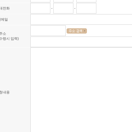
대전화
-
-
이메일
주소
수령시 입력)
청내용