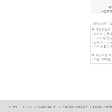
파
(첨부파
· 개인정보의 수
HOME
GUIDE
AGREEMENT
PROVACY POLICY
Email Collecti