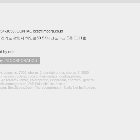
-3656, CONTACT:cs@jmcorp.co.kr
322 경기도 광명시 하안로60 SK테크노파크 E동 1111호
d by nnin
 JM CORPORATION
-r, pulse, -s, 7000, chorus 2, purelab prima, chorus 3, 3000,
immersion coolers, cooling thermostats, cooling plates,
Ansell/latex, nitrile, chloroprene, cleanroom, chemical, general
/homogenizer, V&P Scientific, inc./stirrer,
-mixer, BestScope/Duerr Tech/compressor, StellarNet Inc/spectro