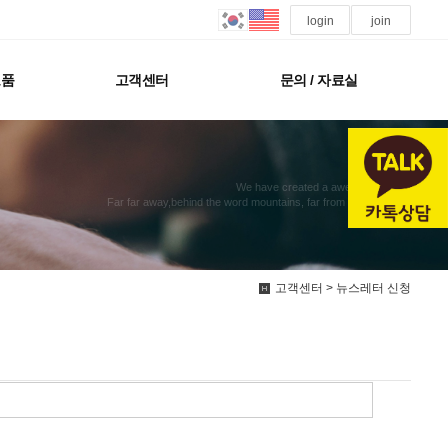
login
join
모품
고객센터
문의 / 자료실
We have created a awesome theme
Far far away,behind the word mountains, far from the countries
고객센터 > 뉴스레터 신청