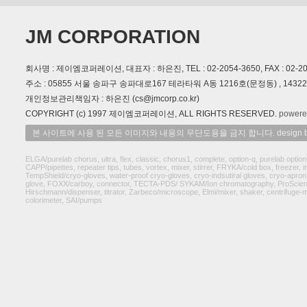
JM CORPORATION
회사명 : 제이엠코퍼레이션, 대표자 : 하은진, TEL : 02-2054-3650, FAX : 02-2054
주소 : 05855 서울 송파구 송파대로167 테라타워 A동 1216호(문정동) , 14
개인정보관리책임자 : 하은진 (cs@jmcorp.co.kr)
COPYRIGHT (c) 1997 제이엠코퍼레이션, ALL RIGHTS RESERVED.
powere
본 사이트에 사용 된 모든 이미지와 내용의 무단도용을 금지 합니다. design by
ELGA/purelab chorus, ultra, flex, classic, chorus1, complete, option-q, purelab option
CAPP/pipettes, repeater tips, tubes, vortex, mixer, stirrer, FRYKA/cold box, freezer, 
TempShield/cryo-gloves, water-proof cryo-gloves, cryo-indsutiral gloves, cryo-apron, 
glove, FOXX/carboy, connector, TECTA-PDS/ SYKAM/Ion chromatography, ProScientific
Hirschmann/dispenser, titrator, Zarbeco/microscope, Elmi/mixer, shaker, centrifuge
colorimeter, SAI/pumps