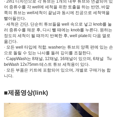
· 2in1 디자인으로 각 튜브는 1개의 내부 튜브와 연결되어 있
어 증류수를 각 well에 세척을 위한 토출을 하는 반면, 바깥
쪽의 튜브는 well세척이 끝남과 동시에 진공으로 세척액을
빨아들인다.
· 세척은 간단. 단순히 튜브들을 well 속으로 넣고 knob를 눌
러 증류수를 채운 후, 다시 뺄 때에는 knob를 누른다. 원하는
정도의 세척이 될 때까지 반복한 후, well plate의 다음 열로
옮긴다.
· 모든 well 타입에 적합. washer는 튜브의 양쪽 편에 있는 손
으로 돌릴 수 있는 나사를 돌려 깊이를 조절한다.
· CappWash는 8채널, 12채널, 16채널이 있으며, 6채널 Tu
beWash 12x75mm 테스트 튜브 세척용이 있다.
· 모든 부품은 키트에 포함되어 있으며, 개별로 구매가능 합
니다.
■제품영상(link)