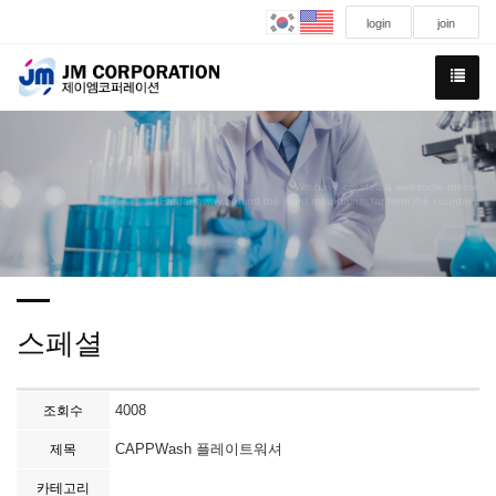
login
join
We have created a awesome theme
Far far away,behind the word mountains, far from the countries
스페셜
4008
조회수
CAPPWash 플레이트워셔
제목
카테고리