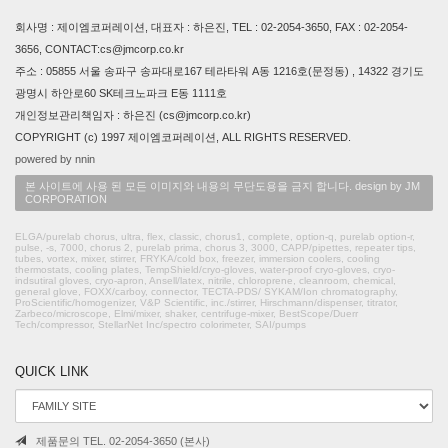
회사명 : 제이엠코퍼레이션, 대표자 : 하은진, TEL : 02-2054-3650, FAX : 02-2054-
3656, CONTACT:cs@jmcorp.co.kr
주소 : 05855 서울 송파구 송파대로167 테라타워 A동 1216호(문정동) , 14322 경기도
광명시 하안로60 SK테크노파크 E동 1111호
개인정보관리책임자 : 하은진 (cs@jmcorp.co.kr)
COPYRIGHT (c) 1997 제이엠코퍼레이션, ALL RIGHTS RESERVED.
powered by nnin
본 사이트에 사용 된 모든 이미지와 내용의 무단도용을 금지 합니다. design by JM
CORPORATION
ELGA/purelab chorus, ultra, flex, classic, chorus1, complete, option-q, purelab option-r,
pulse, -s, 7000, chorus 2, purelab prima, chorus 3, 3000, CAPP/pipettes, repeater tips,
tubes, vortex, mixer, stirrer, FRYKA/cold box, freezer, immersion coolers, cooling
thermostats, cooling plates, TempShield/cryo-gloves, water-proof cryo-gloves, cryo-
indsutiral gloves, cryo-apron, Ansell/latex, nitrile, chloroprene, cleanroom, chemical,
general glove, FOXX/carboy, connector, TECTA-PDS/ SYKAM/Ion chromatography,
ProScientific/homogenizer, V&P Scientific, inc./stirrer, Hirschmann/dispenser, titrator,
Zarbeco/microscope, Elmi/mixer, shaker, centrifuge-mixer, BestScope/Duerr
Tech/compressor, StellarNet Inc/spectro colorimeter, SAI/pumps
QUICK LINK
제품문의 TEL. 02-2054-3650 (본사)