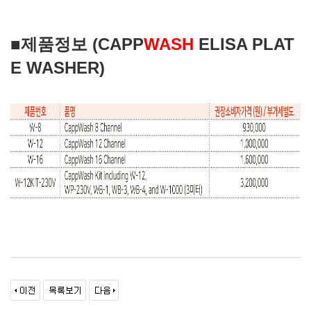
■제품정보 (CAPP
WASH
ELISA PLAT
E WASHER)